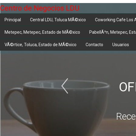
Centro de Negocios LDU
Principal
Central LDU, Toluca MÃ©xico
Coworking Cafe Los 
Metepec, Metepec, Estado de MÃ©xico
PabellÃ³n, Metepec, Es
VÃ©rtice, Toluca, Estado de MÃ©xico
Contacto
Usuarios
OF
Recep