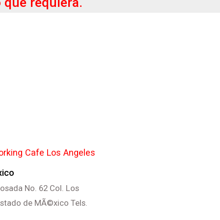
 que requiera.
rking Cafe Los Angeles
xico
osada No. 62 Col. Los
 Estado de MÃ©xico Tels.