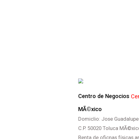
Centro de Negocios
Ce
MÃ©xico
Domiclio: Jose Guadalupe
C.P. 50020 Toluca MÃ©xico
Renta de oficnas físicas 