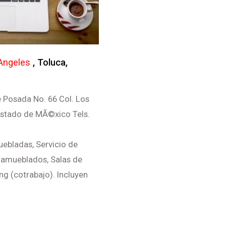
Angeles
, Toluca,
 Posada No. 66 Col. Los
 Estado de MÃ©xico Tels.
uebladas, Servicio de
s amueblados, Salas de
ng (cotrabajo). Incluyen