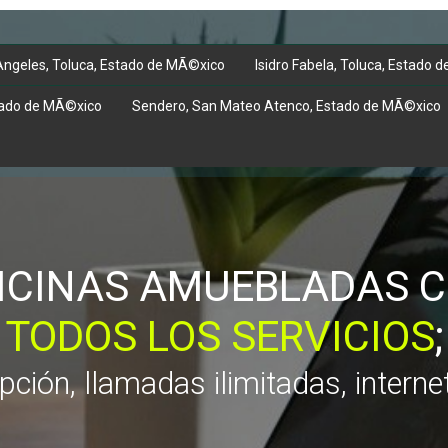
Angeles, Toluca, Estado de MÃ©xico
Isidro Fabela, Toluca, Estado
tado de MÃ©xico
Sendero, San Mateo Atenco, Estado de MÃ©xico
ICINAS AMUEBLADAS 
TODOS LOS SERVICIOS
;
ción, llamadas ilimitadas, internet