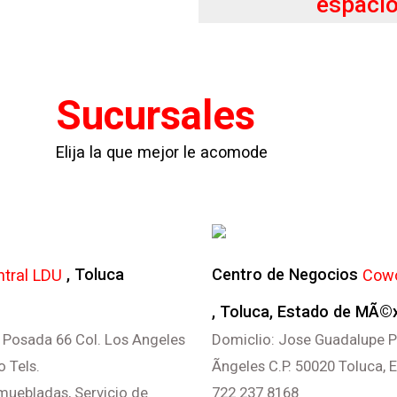
espacio
Sucursales
Elija la que mejor le acomode
ntral LDU
, Toluca
Centro de Negocios
Cowo
, Toluca, Estado de MÃ©
 Posada 66 Col. Los Angeles
Domiclio: Jose Guadalupe P
 Tels.
Ãngeles C.P. 50020 Toluca,
amuebladas, Servicio de
722 237 8168