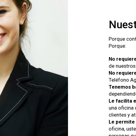
Nues
Porque cont
Porque:
No requiere
de nuestros 
No requiere
Teléfono Agu
Tenemos ba
dependiendo
Le facilita
una oficina
clientes y a
Le permite 
oficina, ust
personas qu