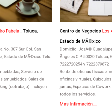
dro Fabela
, Toluca,
Centro de Negocios
Los 
Estado de MÃ©xico
la No. 307 Sur Col. San
Domiclio: JosÃ© Guadalupe
ca, Estado de MÃ©xico Tels.
Ãngeles C.P. 50020 Toluca,
7222720254 y 7222379872
amuebladas, Servicio de
Renta de oficnas físicas am
los amueblados, Salas de
oficinas virtuales, Cubículo
ing (cotrabajo). Incluyen
juntas, Espacios de Coworki
todos los servicios.
Mas Infirmación....