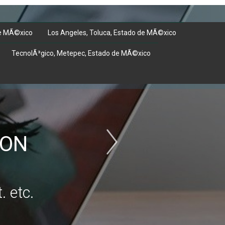
 de MÃ©xico
Los Angeles, Toluca, Estado de MÃ©xico
TecnolÃ³gico, Metepec, Estado de MÃ©xico
CON
. etc.