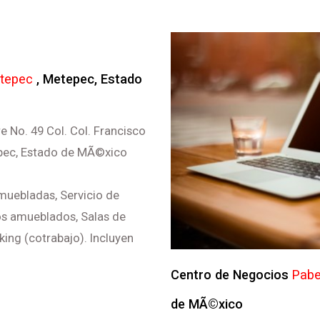
tepec
, Metepec, Estado
e No. 49 Col. Col. Francisco
epec, Estado de MÃ©xico
amuebladas, Servicio de
los amueblados, Salas de
ing (cotrabajo). Incluyen
Centro de Negocios
Pabe
de MÃ©xico