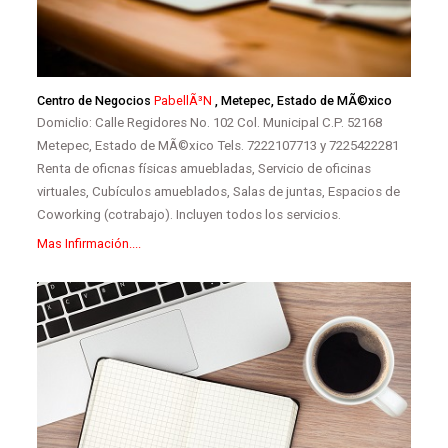
Centro de Negocios
PabellÃ³n
, Metepec, Estado de MÃ©xico
Domiclio: Calle Regidores No. 102 Col. Municipal C.P. 52168
Metepec, Estado de MÃ©xico Tels. 7222107713 y 7225422281
Renta de oficnas físicas amuebladas, Servicio de oficinas
virtuales, Cubículos amueblados, Salas de juntas, Espacios de
Coworking (cotrabajo). Incluyen todos los servicios.
Mas Infirmación....