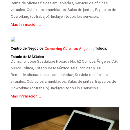
Renta de oficnas físicas amuebladas, Servicio de oficinas
virtuales, Cubículos amueblados, Salas de juntas, Espacios de
Coworking (cotrabajo). Incluyen todos los servicios.
Mas Infirmación....
Centro de Negocios
Coworking Cafe Los Angeles
, Toluca,
Estado de MÃ©xico
Domiclio: Jose Guadalupe Posada No. 62 Col. Los Ãngeles C.P.
50020 Toluca, Estado de MÃ©xico Tels. 722 237 8168
Renta de oficnas físicas amuebladas, Servicio de oficinas
virtuales, Cubículos amueblados, Salas de juntas, Espacios de
Coworking (cotrabajo). Incluyen todos los servicios.
Mas Infirmación....