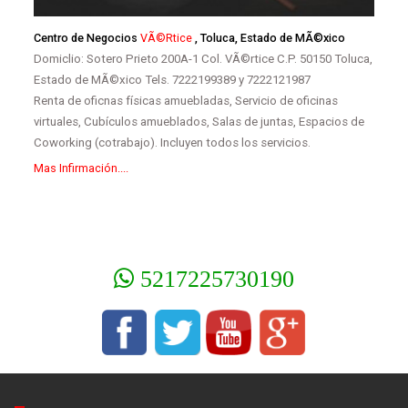
Centro de Negocios
VÃ©rtice
, Toluca, Estado de MÃ©xico
Domiclio: Sotero Prieto 200A-1 Col. VÃ©rtice C.P. 50150 Toluca,
Estado de MÃ©xico Tels. 7222199389 y 7222121987
Renta de oficnas físicas amuebladas, Servicio de oficinas
virtuales, Cubículos amueblados, Salas de juntas, Espacios de
Coworking (cotrabajo). Incluyen todos los servicios.
Mas Infirmación....
5217225730190