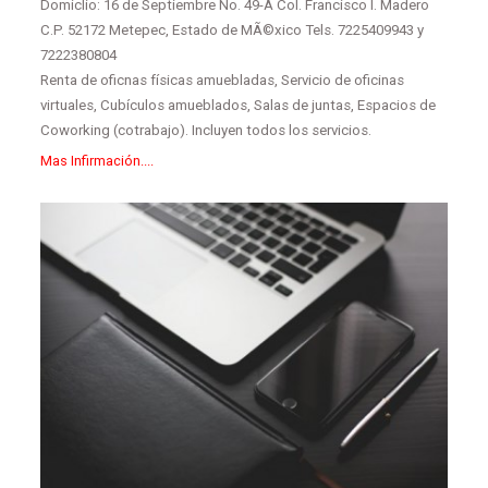
Domiclio: 16 de Septiembre No. 49-A Col. Francisco I. Madero
C.P. 52172 Metepec, Estado de MÃ©xico Tels. 7225409943 y
7222380804
Renta de oficnas físicas amuebladas, Servicio de oficinas
virtuales, Cubículos amueblados, Salas de juntas, Espacios de
Coworking (cotrabajo). Incluyen todos los servicios.
Mas Infirmación....