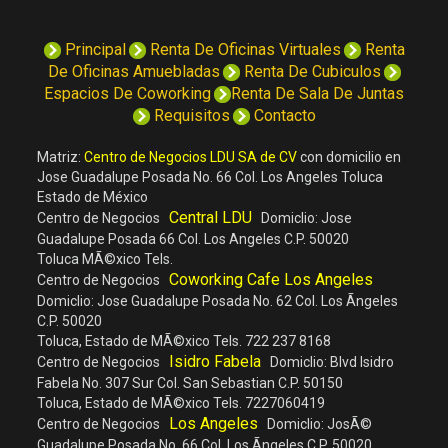
Principal
Renta De Oficinas Virtuales
Renta
De Oficinas Amuebladas
Renta De Cubiculos
Espacios De Coworking
Renta De Sala De Juntas
Requisitos
Contacto
Matriz:
Centro de Negocios LDU SA de CV
con domicilio en
Jose Guadalupe Posada No. 66 Col. Los Angeles Toluca
Estado de México
Central LDU
Centro de Negocios
Domiclio: Jose
Guadalupe Posada 66 Col. Los Angeles C.P. 50020
Toluca MÃ©xico Tels.
Coworking Cafe Los Angeles
Centro de Negocios
Domiclio: Jose Guadalupe Posada No. 62 Col. Los Ãngeles
C.P. 50020
Toluca, Estado de MÃ©xico Tels. 722 237 8168
Isidro Fabela
Centro de Negocios
Domiclio: Blvd Isidro
Fabela No. 307 Sur Col. San Sebastian C.P. 50150
Toluca, Estado de MÃ©xico Tels. 7227060419
Los Angeles
Centro de Negocios
Domiclio: JosÃ©
Guadalupe Posada No. 66 Col. Los Ãngeles C.P. 50020