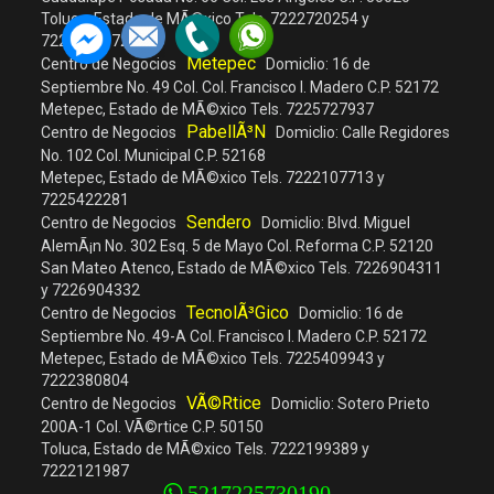
Toluca, Estado de MÃ©xico Tels. 7222720254 y
7222379872
Metepec
Centro de Negocios
Domiclio: 16 de
Septiembre No. 49 Col. Col. Francisco I. Madero C.P. 52172
Metepec, Estado de MÃ©xico Tels. 7225727937
PabellÃ³n
Centro de Negocios
Domiclio: Calle Regidores
No. 102 Col. Municipal C.P. 52168
Metepec, Estado de MÃ©xico Tels. 7222107713 y
7225422281
Sendero
Centro de Negocios
Domiclio: Blvd. Miguel
AlemÃ¡n No. 302 Esq. 5 de Mayo Col. Reforma C.P. 52120
San Mateo Atenco, Estado de MÃ©xico Tels. 7226904311
y 7226904332
TecnolÃ³gico
Centro de Negocios
Domiclio: 16 de
Septiembre No. 49-A Col. Francisco I. Madero C.P. 52172
Metepec, Estado de MÃ©xico Tels. 7225409943 y
7222380804
VÃ©rtice
Centro de Negocios
Domiclio: Sotero Prieto
200A-1 Col. VÃ©rtice C.P. 50150
Toluca, Estado de MÃ©xico Tels. 7222199389 y
7222121987
5217225730190